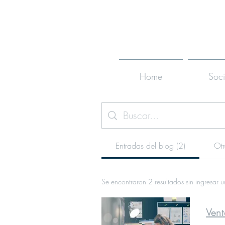
Home
Soc
Entradas del blog (2)
Otr
Se encontraron 2 resultados sin ingresar 
Vent