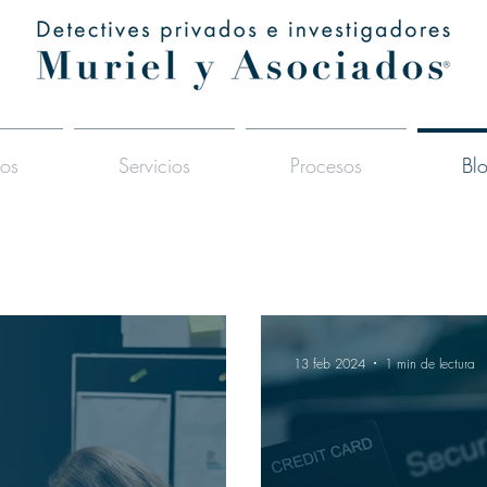
ios
Servicios
Procesos
Bl
13 feb 2024
1 min de lectura